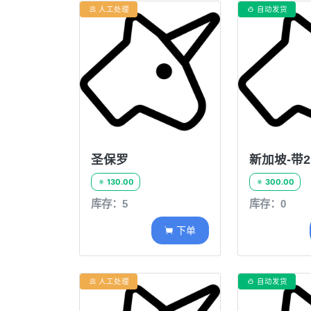
人工处理
自动发货


圣保罗
130.00
300.00


库存：5
库存：0
下单

人工处理
自动发货

