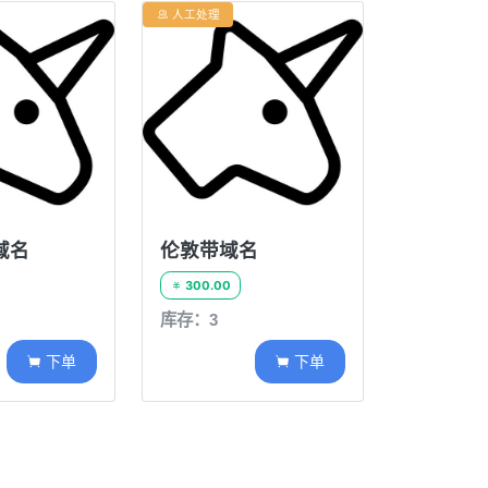
人工处理

域名
伦敦带域名
300.00

库存：3
下单
下单

