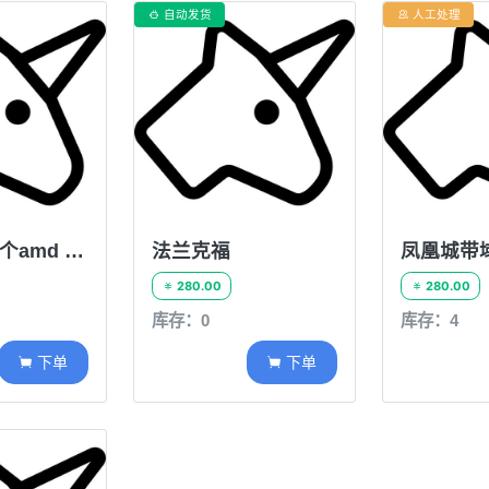
自动发货
人工处理


新加坡-带2个amd 50M
法兰克福
凤凰城带
280.00
280.00


库存：0
库存：4
下单
下单

