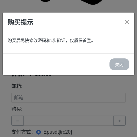
购买提示
购买后尽快修改密码和2步验证，仅质保首登。
伦敦带域名
库存：3
每单限(1)
关闭
价格：￥ 300.00
邮箱:
购买:
−
+
支付方式：
Epusdt[trc20]