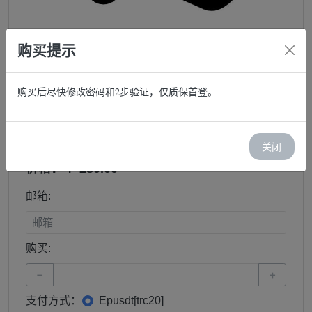
购买提示
购买后尽快修改密码和2步验证，仅质保首登。
法兰克福
库存：0
每单限(1)
关闭
价格：￥ 280.00
邮箱:
购买:
−
+
支付方式：
Epusdt[trc20]